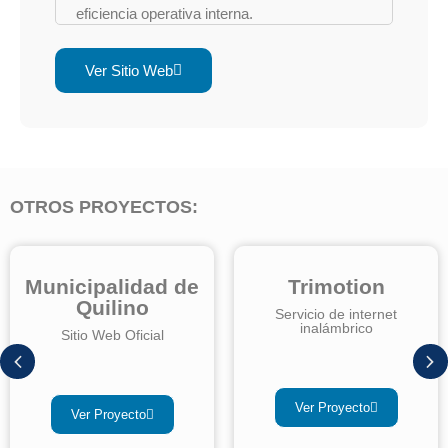
eficiencia operativa interna.
Trabajamos en colaboración con el equipo de
Ver Sitio Web
Silvina C. para entender sus requisitos, lo
que resultó en la implementación exitosa de
características personalizadas que
fortalecieron la presencia en línea de la
mueblería.
OTROS PROYECTOS:
El resultando final es un sitio web con un e-
commerce moderno y funcional que refleja la
identidad única de
Silvina C.
en la industria
de mueblería y decoración.
Municipalidad de
Trimotion
Quilino
Servicio de internet
inalámbrico
Sitio Web Oficial
Ver Proyecto
Ver Proyecto